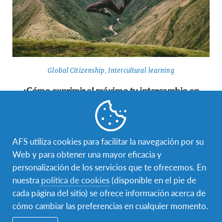
Global Citizenship
,
Intercultural learning
¿Cómo exprimir al máximo tu intercambio en
el extranjero?
¿Te gustaría salir de tu zona de confort? ¿Estás pensando en
vivir un verano, un trimestre o un curso escolar…
AFS utiliza cookies para facilitar la navegación por su
Web y para obtener una mayor eficacia y
personalización de los servicios que te ofrecemos. En
nuestra
política de cookies
(disponible en el pie de
cada página del sitio) se ofrece información acerca de
cómo cambiar las preferencias en cualquier momento.