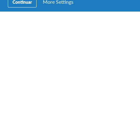
More Settings
Continuar
AFS Host Family
Meritxell, Carles, Helena y Dieuwke: una
familia intercultural
La conexión de la familia Santolaria con AFS Intercultura se
retrotrae a la década de los 90; cuando Meritxell, por…