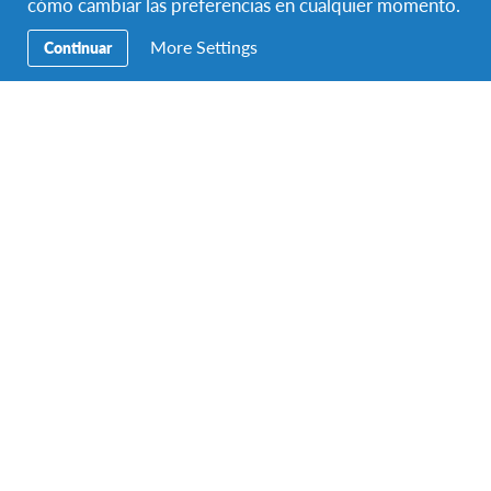
cómo cambiar las preferencias en cualquier momento.
More Settings
Continuar
AFS Volunteer
,
Voluntariado
Natàlia Carrión, voluntaria AFS: “Si tuviera
que escoger ahora, haría mi programa AFS en
Tailandia”
Natàlia es voluntaria de AFS Intercultura desde septiembre
de 2016, año en el que su hija Noa vivió su experiencia…