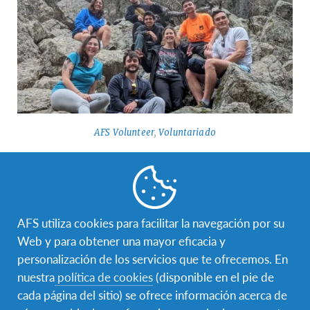
AFS Volunteer
,
Voluntariado
Jorge y Violeta, coordinadores de la
Estructura Local de Madrid: “Si la despedida
duele, significa que la experiencia valió la
pena”
AFS utiliza cookies para facilitar la navegación por su
Violeta Germaná vivió un curso escolar en Países Bajos con
Web y para obtener una mayor eficacia y
AFS en 2016, Jorge Pelayo lo hizo (aquel mismo año)…
personalización de los servicios que te ofrecemos. En
nuestra
política de cookies
(disponible en el pie de
cada página del sitio) se ofrece información acerca de