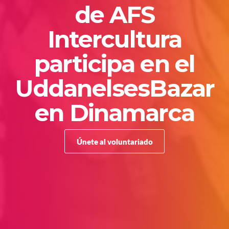
de AFS
Intercultura
participa en el
UddanelsesBazar
en Dinamarca
Únete al voluntariado