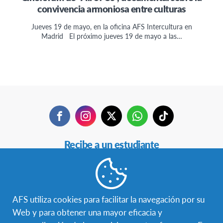
convivencia armoniosa entre culturas
Jueves 19 de mayo, en la oficina AFS Intercultura en
Madrid El próximo jueves 19 de mayo a las…
Facebook
Instagram
Twitter
WhatsApp
TikTok
Navegación
Recibe a un estudiante
Secundaria
Estudia en otro país
Becas
AFS utiliza cookies para facilitar la navegación por su
Web y para obtener una mayor eficacia y
Hazte voluntaria/o