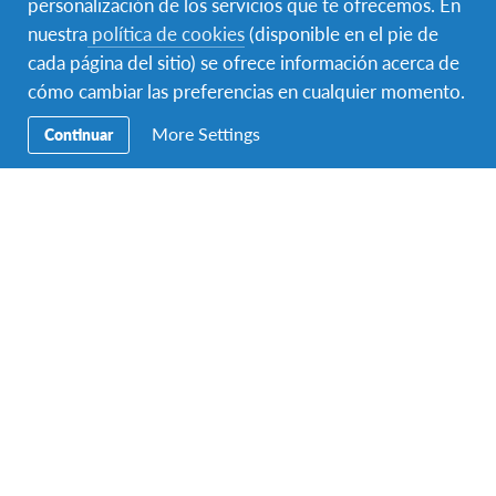
personalización de los servicios que te ofrecemos. En
nuestra
política de cookies
(disponible en el pie de
Educación
cada página del sitio) se ofrece información acerca de
Precios
cómo cambiar las preferencias en cualquier momento.
More Settings
Continuar
Contacto
AFS Intercultura
C/ Augusto Figueroa 3, 5º
Madrid 28004
Teléfono:
+34 91 523 45 95
Fax:
+34 91 523 55 30
Email:
info-spain@afs.org
Horario de atención telefónica de verano: