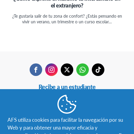
el extranjero?
¿Te gustaría salir de tu zona de confort? ¿Estás pensando en
vivir un verano, un trimestre o un curso escolar…
Facebook
Instagram
Twitter
WhatsApp
TikTok
Navegación
Recibe a un estudiante
Secundaria
Estudia en otro país
Becas
AFS utiliza cookies para facilitar la navegación por su
Web y para obtener una mayor eficacia y
Hazte voluntaria/o