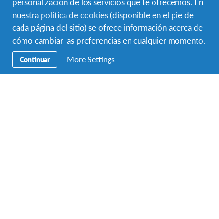
personalización de los servicios que te ofrecemos. En
nuestra
política de cookies
(disponible en el pie de
Educación
cada página del sitio) se ofrece información acerca de
Precios
cómo cambiar las preferencias en cualquier momento.
More Settings
Continuar
Contacto
AFS Intercultura
C/ Augusto Figueroa 3, 5º
Madrid 28004
Teléfono:
+34 91 523 45 95
Fax:
+34 91 523 55 30
Email:
info-spain@afs.org
Horario de atención telefónica de verano: