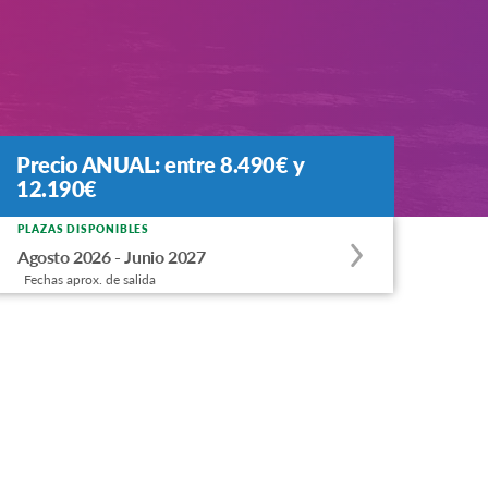
Precio ANUAL: entre 8.490€ y
12.190€
PLAZAS DISPONIBLES
Apply
Agosto 2026 - Junio 2027
to
Fechas aprox. de salida
this
program
offering