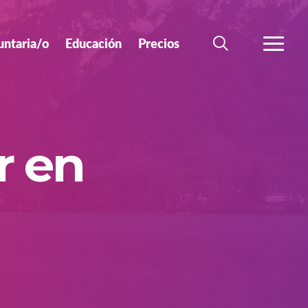
untaria/o
Educación
Precios
BÚSQUEDA
MÁS
r en