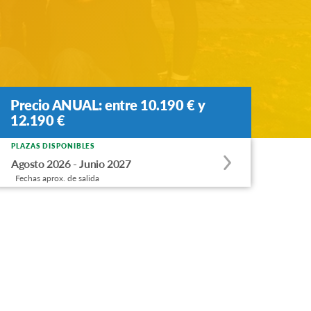
Precio ANUAL: entre 10.190 € y
Precio ANUAL: entre 10.190 € y
12.190 €
12.190 €
PLAZAS DISPONIBLES
Apply
Agosto 2026 - Junio 2027
to
Fechas aprox. de salida
this
program
offering