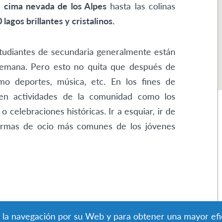
a
cima nevada de los Alpes
hasta las colinas
 lagos brillantes y cristalinos.
tudiantes de secundaria generalmente están
semana. Pero esto no quita que después de
omo deportes, música, etc. En los fines de
 en actividades de la comunidad como los
 o celebraciones históricas. Ir a esquiar, ir de
formas de ocio más comunes de los jóvenes
io millón dólares (500.000 $) para casos
tar la navegación por su Web y para obtener una mayor efi