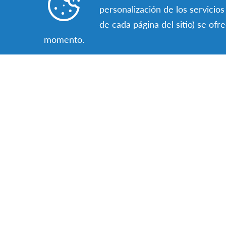
de accidente o enfermedad
personalización de los servicio
Recogida y traslado al/desde el aeropuert
de cada página del sitio) se of
AFS en tu país anfitrión.
momento.
Asesoramiento y asistencia para la obtenc
Asistencia telefónica y teléfono de emergen
el país de destino y en España.
Gastos de gestión de AFS Intercultura y el 
Descubre