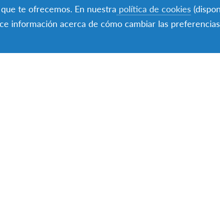
s que te ofrecemos. En nuestra
política de cookies
(dispon
o por parte del voluntariado y personal de
rece información acerca de cómo cambiar las preferencias
ión de visados.
cia las 24 hrs. del día durante los 7 días en
país anfitrión.
 los programas disponibles