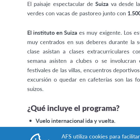
El paisaje espectacular de
Suiza
va desde l
verdes con vacas de pastoreo junto con
1.500
El instituto en Suiza
es muy exigente. Los es
muy centrados en sus deberes durante la 
clase asistan a clases extracurriculares c
semana asisten a clubes o se involucran
festivales de las villas, encuentros deportivos
excursión o quedar en cafeterías son las 
suizos.
¿Qué incluye el programa?
Vuelo internacional ida y vuelta.
Seguro médico con cobertura de hasta med
AFS utiliza cookies para facili