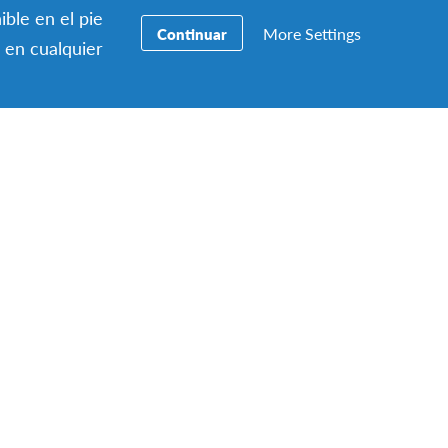
ible en el pie
More Settings
Continuar
 en cualquier
 en Suiza