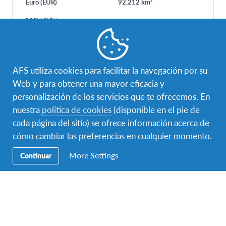
Euro (EUR)
92,212 km²
POBLACIÓN
10,427,301 (2014 est.)
AFS utiliza cookies para facilitar la navegación por su
Web y para obtener una mayor eficacia y
Si te gusta la música, el baile y el fado (un popular
personalización de los servicios que te ofrecemos. En
género musical portugués), Portugal es sin duda una
nuestra
política de cookies
(disponible en el pie de
gran alternativa para tu experiencia en el extranjero.
cada página del sitio) se ofrece información acerca de
Este es un país que tiene algo que ofrecer para todos,
cómo cambiar las preferencias en cualquier momento.
desde la cosmopolita Lisboa hasta las maravillosas
playas. Podrás explorar las antiguas catedrales, las
More Settings
Continuar
agrestes montañas, los mercados al aire libre llenos de
productos frescos, y los festivales folclóricos.
El fútbol, el surf, los clubes de baile, las ferias y los
festivales hacen que los fines de semana sean un
momento lleno de diversión para la gente joven en