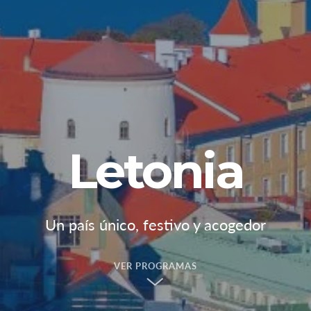
Letonia
Un país único, festivo y acogedor
VER PROGRAMAS