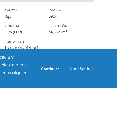
CAPITAL
IDIOMA
Riga
Letón
MONEDA
EXTENSIÓN
Euro (EUR)
64,589 km²
POBLACIÓN
1,973,700 (2014 est.)
cacia y
ible en el pie
More Settings
Continuar
 en cualquier
en Letonia