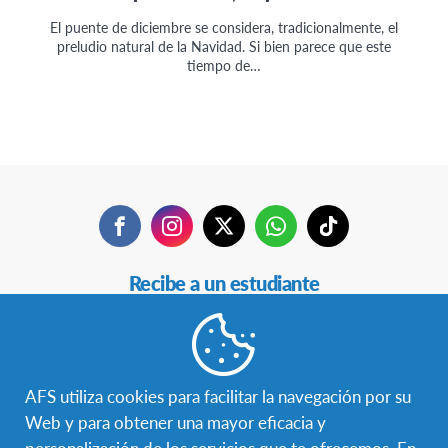
El puente de diciembre se considera, tradicionalmente, el
preludio natural de la Navidad. Si bien parece que este
tiempo de…
Facebook
Instagram
Twitter
WhatsApp
TikTok
Navegación
Recibe a un estudiante
Secundaria
Estudia en otro país
Becas
AFS utiliza cookies para facilitar la navegación por su
Web y para obtener una mayor eficacia y
Hazte voluntaria/o
personalización de los servicios que te ofrecemos. En