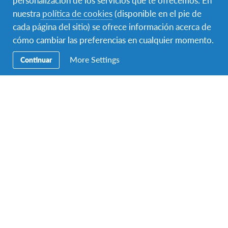
Educación
nuestra
política de cookies
(disponible en el pie de
cada página del sitio) se ofrece información acerca de
Precios
cómo cambiar las preferencias en cualquier momento.
More Settings
Continuar
Contacto
AFS Intercultura
C/ Augusto Figueroa 3, 5º
Madrid 28004
Teléfono:
+34 91 523 45 95
Fax:
+34 91 523 55 30
Email:
info-spain@afs.org
Horario de atención telefónica de verano:
Lunes a viernes:
De 09:00 a 14:30