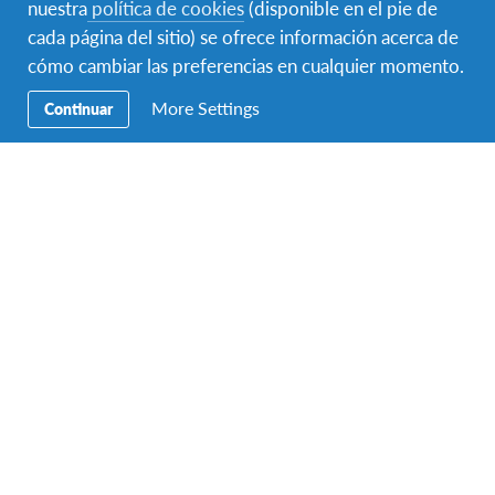
nuestra
política de cookies
(disponible en el pie de
cada página del sitio) se ofrece información acerca de
Precios
cómo cambiar las preferencias en cualquier momento.
More Settings
Continuar
Contacto
AFS Intercultura
C/ Augusto Figueroa 3, 5º
Madrid 28004
Teléfono:
+34 91 523 45 95
Fax:
+34 91 523 55 30
Email:
info-spain@afs.org
Horario de atención telefónica de verano:
Lunes a viernes:
De 09:00 a 14:30