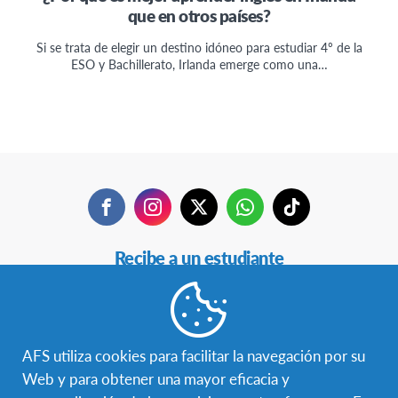
que en otros países?
Si se trata de elegir un destino idóneo para estudiar 4º de la
ESO y Bachillerato, Irlanda emerge como una…
Facebook
Instagram
Twitter
WhatsApp
TikTok
Navegación
Recibe a un estudiante
Secundaria
Estudia en otro país
Becas
AFS utiliza cookies para facilitar la navegación por su
Web y para obtener una mayor eficacia y
Hazte voluntaria/o