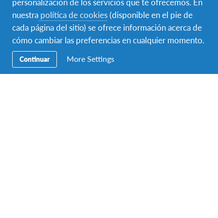
personalización de los servicios que te ofrecemos. En
nuestra
política de cookies
(disponible en el pie de
Educación
cada página del sitio) se ofrece información acerca de
Precios
cómo cambiar las preferencias en cualquier momento.
More Settings
Continuar
Contacto
AFS Intercultura
C/ Augusto Figueroa 3, 5º
Madrid 28004
Teléfono:
+34 91 523 45 95
Fax:
+34 91 523 55 30
Email:
info-spain@afs.org
Horario de atención telefónica de verano: