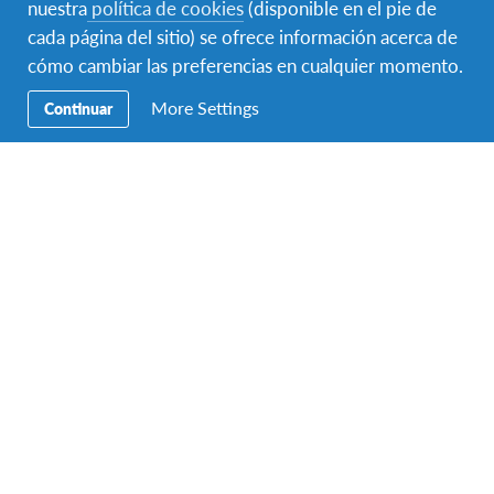
nuestra
política de cookies
(disponible en el pie de
cada página del sitio) se ofrece información acerca de
Precios
cómo cambiar las preferencias en cualquier momento.
More Settings
Continuar
Contacto
AFS Intercultura
C/ Augusto Figueroa 3, 5º
Madrid 28004
Teléfono:
+34 91 523 45 95
Fax:
+34 91 523 55 30
Email:
info-spain@afs.org
Horario de atención telefónica de verano:
Lunes a viernes:
De 09:00 a 14:30