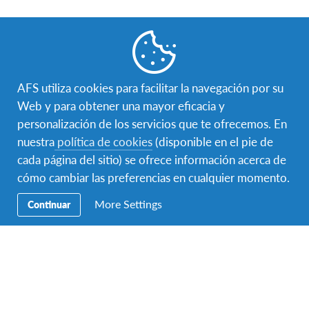
La evaluación del Impacto de
una Experiencia de
Intercambio de AFS
AFS utiliza cookies para facilitar la navegación por su
El
Impacto de una Experiencia de Intercambio de AFS
Web y para obtener una mayor eficacia y
fue una investigación independiente que se llevó a
personalización de los servicios que te ofrecemos. En
cabo en el 2005 por el
Dr. Mitchell R. Hammer
en
nuestra
política de cookies
(disponible en el pie de
colaboración con AFS. Miles de estudiantes alrededor
cada página del sitio) se ofrece información acerca de
del mundo fueron evaluados antes y después de sus
cómo cambiar las preferencias en cualquier momento.
experiencias de intercambio en el extranjero.
More Settings
Continuar
Contrastado con un grupo de control de sus pares,
los estudiantes de AFS tuvieron mejoras significativas
en aprendizaje de idiomas, conocimiento de su cultura
y autoconocimiento personal y la habilidad de
establecer amistades interculturales.