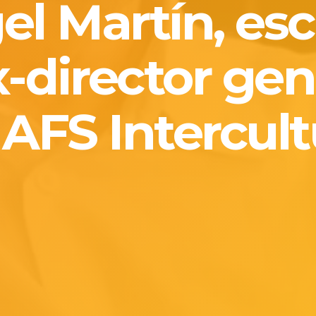
l Martín, esc
x-director gen
 AFS Intercult