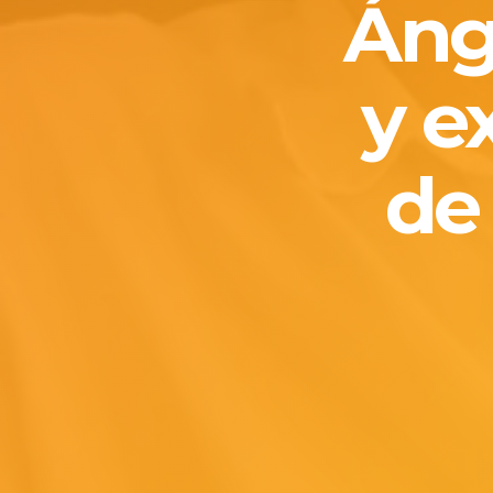
Ánge
y e
de