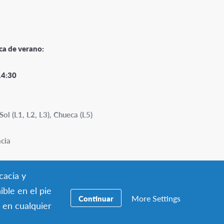
ca de verano:
14:30
Sol (L1, L2, L3), Chueca (L5)
cia
cacia y
ible en el pie
More Settings
Continuar
 en cualquier
s