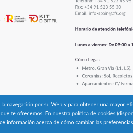
Teléfono:
+34 91 523 45 95
Fax:
+34 91 523 55 30
Email:
info-spain@afs.org
Horario de atención telefóni
Lunes a viernes:
De 09:00 a 
Cómo llegar:
Metro: Gran Vía (L1, L5), 
Cercanías: Sol, Recoletos
Aparcamientos: C/ Farma
tar la navegación por su Web y para obtener una mayor efi
s que te ofrecemos. En nuestra
política de cookies
(dispon
rece información acerca de cómo cambiar las preferencias
© AFS
Intercultura
2026
Aviso legal y política de privacidad
Política de cookie