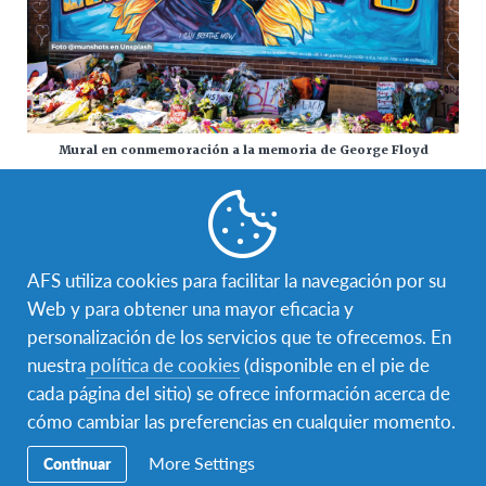
Mural en conmemoración a la memoria de George Floyd
Reflexionemos entre todas y
todos
AFS utiliza cookies para facilitar la navegación por su
Es más importante que nunca no tratar este momento
Web y para obtener una mayor eficacia y
de la historia como un día más, sino detenerse,
personalización de los servicios que te ofrecemos. En
escuchar y reflexionar. Reconocemos que cada una de
nuestra
política de cookies
(disponible en el pie de
nosotras y nosotros en AFS, y en toda la comunidad
cada página del sitio) se ofrece información acerca de
educativa internacional, podemos y debemos mejorar
cómo cambiar las preferencias en cualquier momento.
en educarnos de manera individual y en educar a
nuestras comunidades, así como tomar medidas
More Settings
Continuar
efectivas de forma individual y colectivamente para