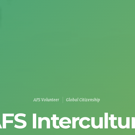
AFS Volunteer
Global Citizenship
FS Intercultu