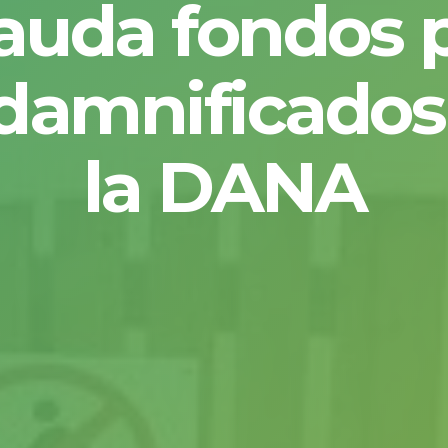
auda fondos 
 damnificados
la DANA