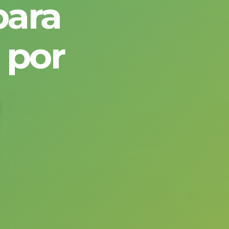
para
 por